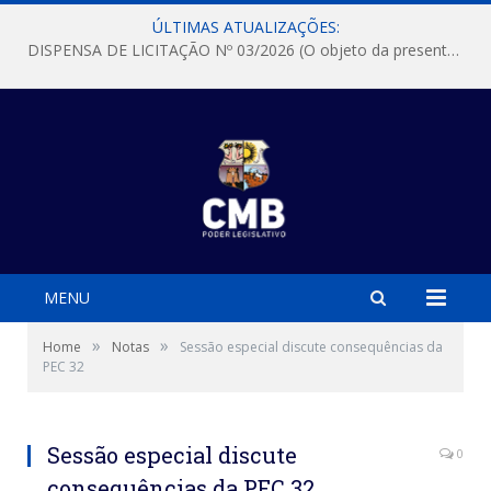
ÚLTIMAS ATUALIZAÇÕES:
DISPENSA DE LICITAÇÃO Nº 03/2026 (O objeto da presente dispensa é a escolha da proposta mais vantajosa para a aquisição, de aparelhos de ar condicionado, tipo Split, com material de instalação e fogão industrial, conforme condições, quantidades e exigências estabelecidas no termo de referencia e neste aviso de contratação direta e seus anexos)
MENU
»
»
Home
Notas
Sessão especial discute consequências da
PEC 32
Sessão especial discute
0
consequências da PEC 32