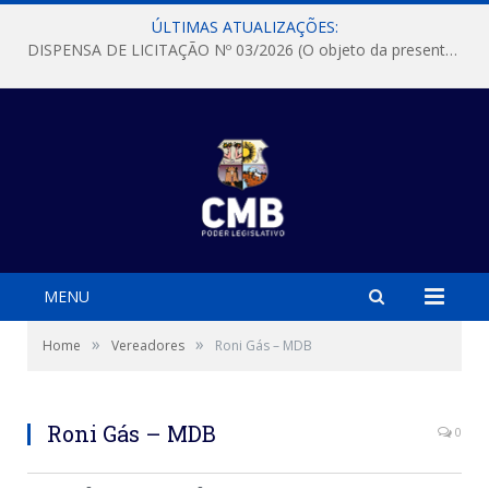
ÚLTIMAS ATUALIZAÇÕES:
DISPENSA DE LICITAÇÃO Nº 03/2026 (O objeto da presente dispensa é a escolha da proposta mais vantajosa para a aquisição, de aparelhos de ar condicionado, tipo Split, com material de instalação e fogão industrial, conforme condições, quantidades e exigências estabelecidas no termo de referencia e neste aviso de contratação direta e seus anexos)
MENU
»
»
Home
Vereadores
Roni Gás – MDB
Roni Gás – MDB
0