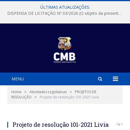
ÚLTIMAS ATUALIZAÇÕES:
DISPENSA DE LICITAÇÃO Nº 03/2026 (O objeto da presente dispensa é a escolha da proposta mais vantajosa para a aquisição, de aparelhos de ar condicionado, tipo Split, com material de instalação e fogão industrial, conforme condições, quantidades e exigências estabelecidas no termo de referencia e neste aviso de contratação direta e seus anexos)
MENU
»
»
Home
Atividades Legislativas
PROJETOS DE
»
RESOLUÇÃO
Projeto de resolução 101-2021 Livia
Projeto de resolução 101-2021 Livia
0