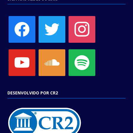
facebook
twitter
instagram
youtube
soundcloud
spotify
DESENVOLVIDO POR CR2