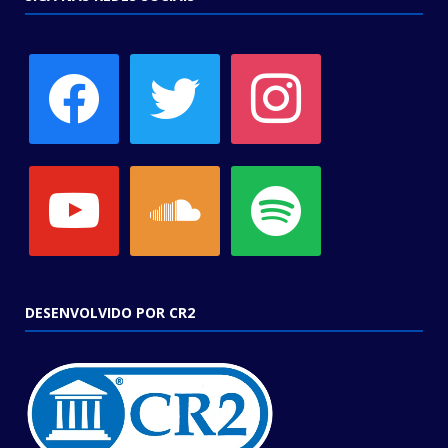
facebook
twitter
instagram
youtube
soundcloud
spotify
DESENVOLVIDO POR CR2