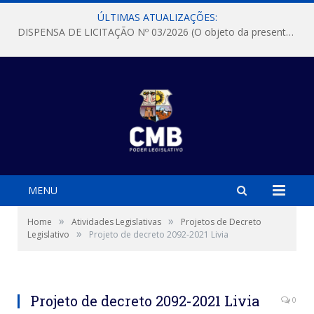
ÚLTIMAS ATUALIZAÇÕES:
DISPENSA DE LICITAÇÃO Nº 03/2026 (O objeto da presente dispensa é a escolha da proposta mais vantajosa para a aquisição, de aparelhos de ar condicionado, tipo Split, com material de instalação e fogão industrial, conforme condições, quantidades e exigências estabelecidas no termo de referencia e neste aviso de contratação direta e seus anexos)
MENU
»
»
Home
Atividades Legislativas
Projetos de Decreto
»
Legislativo
Projeto de decreto 2092-2021 Livia
Projeto de decreto 2092-2021 Livia
0