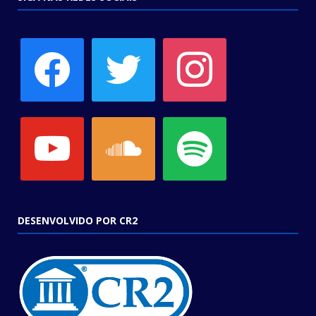
facebook
twitter
instagram
youtube
soundcloud
spotify
DESENVOLVIDO POR CR2