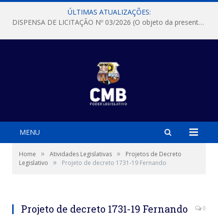
ÚLTIMAS ATUALIZAÇÕES:
DISPENSA DE LICITAÇÃO Nº 03/2026 (O objeto da presente dispensa é a escolha da proposta mais vantajosa para a aquisição, de aparelhos de ar condicionado, tipo Split, com material de instalação e fogão industrial, conforme condições, quantidades e exigências estabelecidas no termo de referencia e neste aviso de contratação direta e seus anexos)
MENU
»
»
Home
Atividades Legislativas
Projetos de Decreto
»
Legislativo
Projeto de decreto 1731-19 Fernando
Projeto de decreto 1731-19 Fernando
0