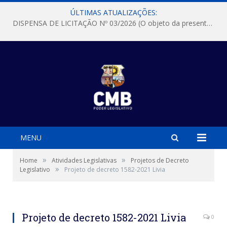
ÚLTIMAS ATUALIZAÇÕES:
DISPENSA DE LICITAÇÃO Nº 03/2026 (O objeto da presente dispensa é a escolha da proposta mais vantajosa para a aquisição, de aparelhos de ar condicionado, tipo Split, com material de instalação e fogão industrial, conforme condições, quantidades e exigências estabelecidas no termo de referencia e neste aviso de contratação direta e seus anexos)
MENU
»
»
Home
Atividades Legislativas
Projetos de Decreto
»
Legislativo
Projeto de decreto 1582-2021 Livia
Projeto de decreto 1582-2021 Livia
0