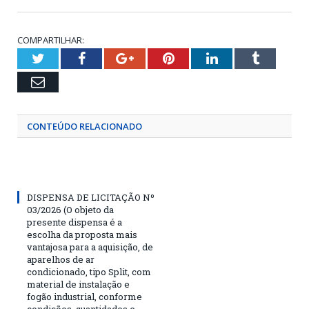
COMPARTILHAR:
Twitter
Facebook
Google+
Pinterest
LinkedIn
Tumblr
Email
CONTEÚDO RELACIONADO
DISPENSA DE LICITAÇÃO Nº
03/2026 (O objeto da
presente dispensa é a
escolha da proposta mais
vantajosa para a aquisição, de
aparelhos de ar
condicionado, tipo Split, com
material de instalação e
fogão industrial, conforme