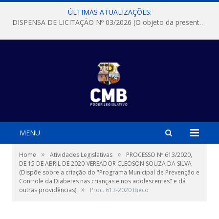
ÚLTIMAS ATUALIZAÇÕES:
DISPENSA DE LICITAÇÃO Nº 03/2026 (O objeto da presente dispensa é a escolha da proposta mais vantajosa para a aquisição, de aparelhos de ar condicionado, tipo Split, com material de instalação e fogão industrial, conforme condições, quantidades e exigências estabelecidas no termo de referencia e neste aviso de contratação direta e seus anexos)
MENU
»
»
Home
Atividades Legislativas
PROCESSO Nº 613/2020,
DE 15 DE ABRIL DE 2020-VEREADOR CLEOSON SOUZA DA SILVA
(Dispõe sobre a criação do "Programa Municipal de Prevenção e
Controle da Diabetes nas crianças e nos adolescentes" e dá
»
outras providências)
Proc. 613-2020 Bieco