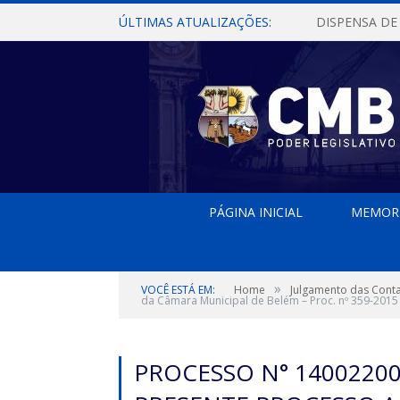
ÚLTIMAS ATUALIZAÇÕES:
PÁGINA INICIAL
MEMOR
»
VOCÊ ESTÁ EM:
Home
Julgamento das Cont
da Câmara Municipal de Belém – Proc. nº 359-2015
PROCESSO N° 14002200