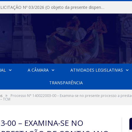
DISPENSA DE LICITAÇÃO Nº 03/2026 (O objeto da presente dispensa é a escolha da proposta mais vantajosa para a aquisição, de aparelhos de ar condicionado, tipo Split, com material de instalação e fogão industrial, conforme condições, quantidades e exigências estabelecidas no termo de referencia e neste aviso de contratação direta e seus anexos)
IAL
A CÂMARA
ATIVIDADES LEGISLATIVAS
TRANSPARÊNCIA
»
as
Processo N° 140022003-00 – Examina-se no presente processo a prestaçã
 – TCM
3-00 – EXAMINA-SE NO