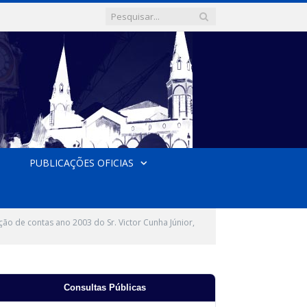
PUBLICAÇÕES OFICIAS
o de contas ano 2003 do Sr. Victor Cunha Júnior,
Consultas Públicas