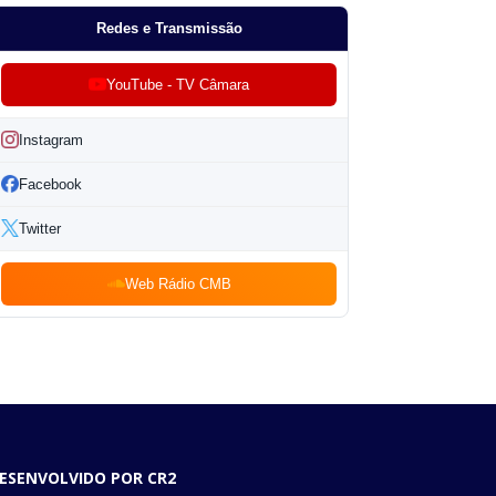
Redes e Transmissão
YouTube - TV Câmara
Instagram
Facebook
Twitter
Web Rádio CMB
ESENVOLVIDO POR CR2