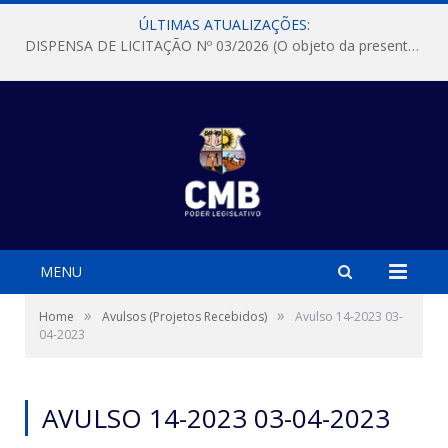
ÚLTIMAS ATUALIZAÇÕES:
DISPENSA DE LICITAÇÃO Nº 03/2026 (O objeto da presente dispensa é a escolha da proposta mais vantajosa para a aquisição, de aparelhos de ar condicionado, tipo Split, com material de instalação e fogão industrial, conforme condições, quantidades e exigências estabelecidas no termo de referencia e neste aviso de contratação direta e seus anexos)
MENU
»
»
Home
Avulsos (Projetos Recebidos)
Avulso 14-2023 03-
04-2023
AVULSO 14-2023 03-04-2023