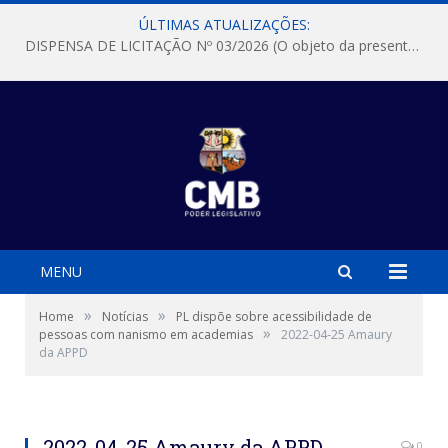
ÚLTIMAS ATUALIZAÇÕES:
DISPENSA DE LICITAÇÃO Nº 03/2026 (O objeto da presente dispensa é a escolha da proposta mais vantajosa para a aquisição, de aparelhos de ar condicionado, tipo Split, com material de instalação e fogão industrial, conforme condições, quantidades e exigências estabelecidas no termo de referencia e neste aviso de contratação direta e seus anexos)
MENU
»
»
Home
Notícias
PL dispõe sobre acessibilidade de
»
pessoas com nanismo em academias
2022-04-25 Amaury
da APPD
2022-04-25 Amaury da APPD
0