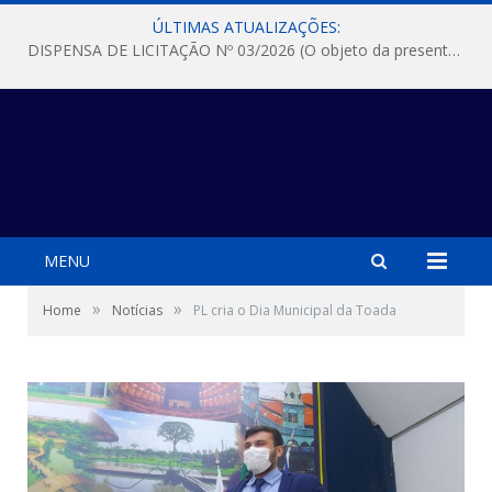
ÚLTIMAS ATUALIZAÇÕES:
DISPENSA DE LICITAÇÃO Nº 03/2026 (O objeto da presente dispensa é a escolha da proposta mais vantajosa para a aquisição, de aparelhos de ar condicionado, tipo Split, com material de instalação e fogão industrial, conforme condições, quantidades e exigências estabelecidas no termo de referencia e neste aviso de contratação direta e seus anexos)
MENU
»
»
Home
Notícias
PL cria o Dia Municipal da Toada