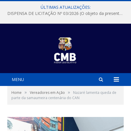
ÚLTIMAS ATUALIZAÇÕES:
DISPENSA DE LICITAÇÃO Nº 03/2026 (O objeto da presente dispensa é a escolha da proposta mais vantajosa para a aquisição, de aparelhos de ar condicionado, tipo Split, com material de instalação e fogão industrial, conforme condições, quantidades e exigências estabelecidas no termo de referencia e neste aviso de contratação direta e seus anexos)
MENU
»
»
Home
Vereadores em Ação
Nazaré lamenta queda de
parte da samaumeira centenária do CAN