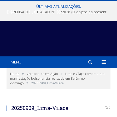
ÚLTIMAS ATUALIZAÇÕES:
DISPENSA DE LICITAÇÃO Nº 03/2026 (O objeto da presente dispensa é a escolha da proposta mais vantajosa para a aquisição, de aparelhos de ar condicionado, tipo Split, com material de instalação e fogão industrial, conforme condições, quantidades e exigências estabelecidas no termo de referencia e neste aviso de contratação direta e seus anexos)
MENU
»
»
Home
Vereadores em Ação
Lima e Vilaça comemoram
manifestação bolsonarista realizada em Belém no
»
domingo
20250909_Lima-Vilaca
20250909_Lima-Vilaca
0