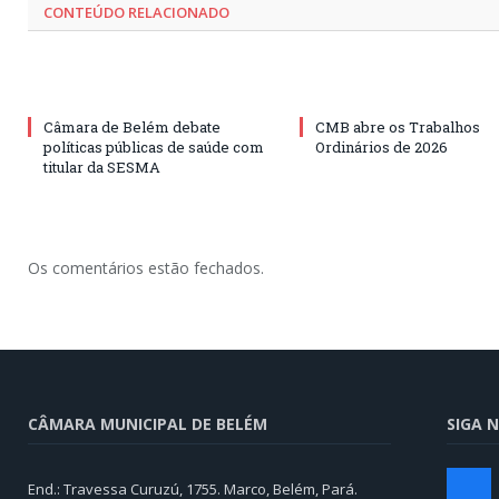
CONTEÚDO RELACIONADO
Câmara de Belém debate
CMB abre os Trabalhos
políticas públicas de saúde com
Ordinários de 2026
titular da SESMA
Os comentários estão fechados.
CÂMARA MUNICIPAL DE BELÉM
SIGA N
facebo
End.: Travessa Curuzú, 1755. Marco, Belém, Pará.