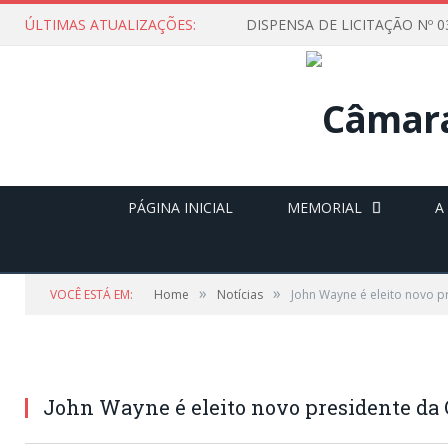
ÚLTIMAS ATUALIZAÇÕES:
PÁGINA INICIAL
MEMORIAL
A
»
»
VOCÊ ESTÁ EM:
Home
Notícias
John Wayne é eleito novo 
John Wayne é eleito novo presidente da