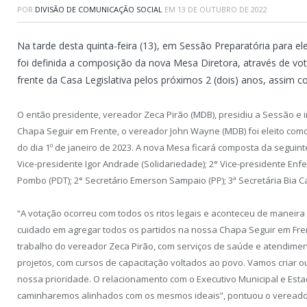
POR
DIVISÃO DE COMUNICAÇÃO SOCIAL
EM
13 DE OUTUBRO DE 2022
Na tarde desta quinta-feira (13), em Sessão Preparatória para e
foi definida a composição da nova Mesa Diretora, através de vot
frente da Casa Legislativa pelos próximos 2 (dois) anos, assim
O então presidente, vereador Zeca Pirão (MDB), presidiu a Sessão e 
Chapa Seguir em Frente, o vereador John Wayne (MDB) foi eleito como
do dia 1º de janeiro de 2023. A nova Mesa ficará composta da seguin
Vice-presidente Igor Andrade (Solidariedade); 2° Vice-presidente Enfe
Pombo (PDT); 2° Secretário Emerson Sampaio (PP); 3ª Secretária Bia Ca
“A votação ocorreu com todos os ritos legais e aconteceu de maneira
cuidado em agregar todos os partidos na nossa Chapa Seguir em Fren
trabalho do vereador Zeca Pirão, com serviços de saúde e atendime
projetos, com cursos de capacitação voltados ao povo. Vamos criar o
nossa prioridade. O relacionamento com o Executivo Municipal e Esta
caminharemos alinhados com os mesmos ideais”, pontuou o vereado