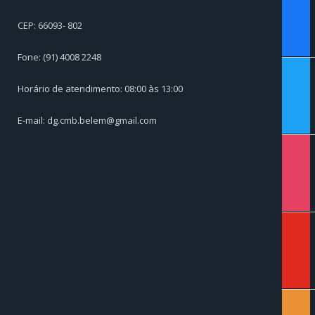
CEP: 66093- 802
Fone: (91) 4008 2248
twitter
Horário de atendimento: 08:00 às 13:00
E-mail: dg.cmb.belem@gmail.com
instagr
youtub
soundc