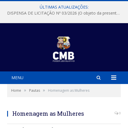
ÚLTIMAS ATUALIZAÇÕES:
DISPENSA DE LICITAÇÃO Nº 03/2026 (O objeto da presente dispensa é a escolha da proposta mais vantajosa para a aquisição, de aparelhos de ar condicionado, tipo Split, com material de instalação e fogão industrial, conforme condições, quantidades e exigências estabelecidas no termo de referencia e neste aviso de contratação direta e seus anexos)
MENU
»
»
Home
Pautas
Homenagem as Mulheres
Homenagem as Mulheres
0