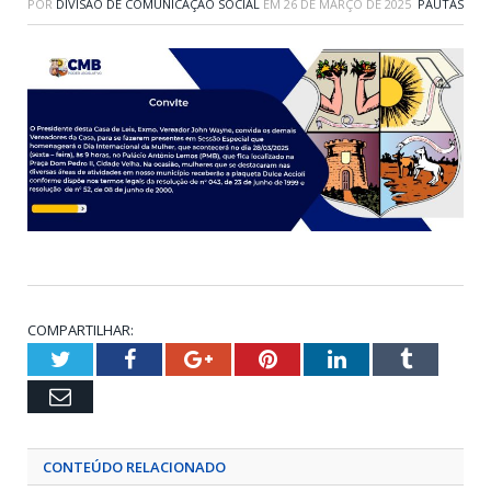
POR
DIVISÃO DE COMUNICAÇÃO SOCIAL
EM
26 DE MARÇO DE 2025
PAUTAS
COMPARTILHAR:
Twitter
Facebook
Google+
Pinterest
LinkedIn
Tumblr
Email
CONTEÚDO RELACIONADO