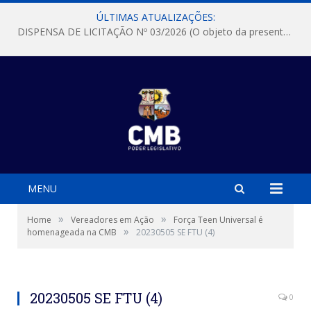
ÚLTIMAS ATUALIZAÇÕES:
DISPENSA DE LICITAÇÃO Nº 03/2026 (O objeto da presente dispensa é a escolha da proposta mais vantajosa para a aquisição, de aparelhos de ar condicionado, tipo Split, com material de instalação e fogão industrial, conforme condições, quantidades e exigências estabelecidas no termo de referencia e neste aviso de contratação direta e seus anexos)
MENU
»
»
Home
Vereadores em Ação
Força Teen Universal é
»
homenageada na CMB
20230505 SE FTU (4)
20230505 SE FTU (4)
0