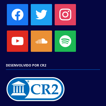
facebook
twitter
instagram
youtube
soundcloud
spotify
DESENVOLVIDO POR CR2