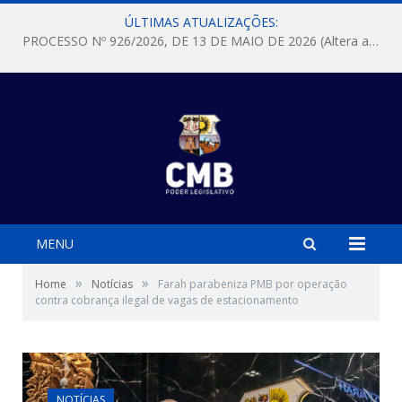
ÚLTIMAS ATUALIZAÇÕES:
PROCESSO Nº 926/2026, DE 13 DE MAIO DE 2026 (Altera a Lei nº 10.149, de 8 de maio de 2025 que “Institui o Programa Adote Uma Praça e estabelece regras especiais para a celebração de termos de cooperação com a iniciativa privada, pessoas físicas ou pessoas jurídicas de direito privado, e com pessoas jurídicas de direito público, no âmbito do referido Programa; revoga a Lei nº 7.553, de 18 de dezembro de 1991)
MENU
»
»
Home
Notícias
Farah parabeniza PMB por operação
contra cobrança ilegal de vagas de estacionamento
NOTÍCIAS