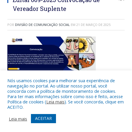
Vereador Suplente
POR
DIVISÃO DE COMUNICAÇÃO SOCIAL
EM
21 DE MARÇO DE 2025
Nós usamos cookies para melhorar sua experiência de
navegação no portal. Ao utilizar nosso portal, você
concorda com a política de monitoramento de cookies.
COMPARTILHAR:
Para ter mais informações sobre como isso é feito, acesse
Política de cookies (
Leia mais
). Se você concorda, clique em
Twitter
Facebook
Google+
Pinterest
LinkedIn
Tumblr
ACEITO.
Email
ACEITAR
Leia mais