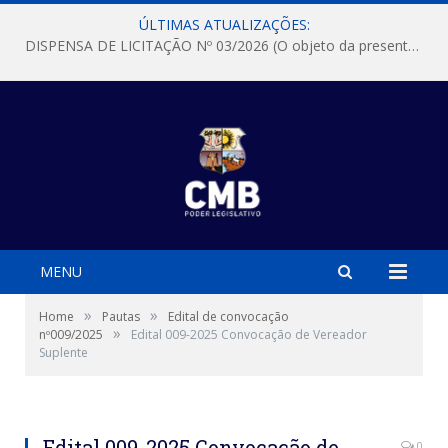
ÚLTIMAS ATUALIZAÇÕES:
DISPENSA DE LICITAÇÃO Nº 03/2026 (O objeto da presente dispensa é a escolha da proposta mais vantajosa para a aquisição, de aparelhos de ar condicionado, tipo Split, com material de instalação e fogão industrial, conforme condições, quantidades e exigências estabelecidas no termo de referencia e neste aviso de contratação direta e seus anexos)
MENU
»
»
Home
Pautas
Edital de convocação
»
nº009/2025
Edital 009-2025 Convocação de Vereador
Suplente
Edital 009-2025 Convocação de
0