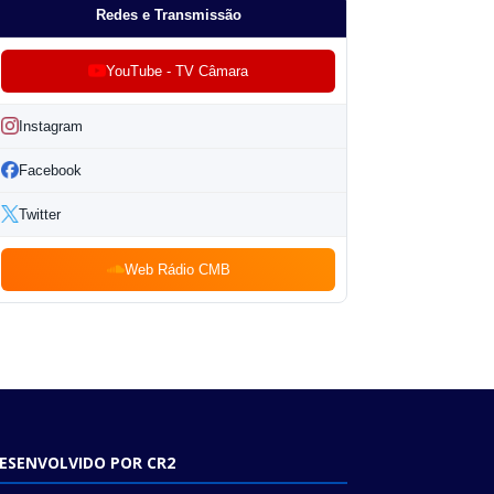
Redes e Transmissão
YouTube - TV Câmara
Instagram
Facebook
Twitter
Web Rádio CMB
ESENVOLVIDO POR CR2