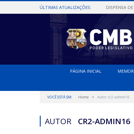
ÚLTIMAS ATUALIZAÇÕES:
PÁGINA INICIAL
MEMOR
»
VOCÊ ESTÁ EM:
Home
Autor cr2-admin16
AUTOR
CR2-ADMIN16