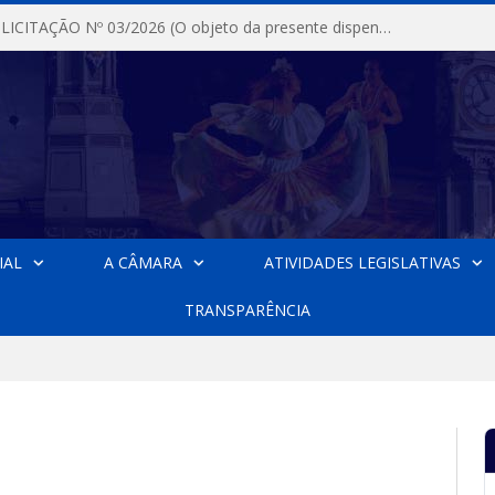
DISPENSA DE LICITAÇÃO Nº 03/2026 (O objeto da presente dispensa é a escolha da proposta mais vantajosa para a aquisição, de aparelhos de ar condicionado, tipo Split, com material de instalação e fogão industrial, conforme condições, quantidades e exigências estabelecidas no termo de referencia e neste aviso de contratação direta e seus anexos)
IAL
A CÂMARA
ATIVIDADES LEGISLATIVAS
TRANSPARÊNCIA