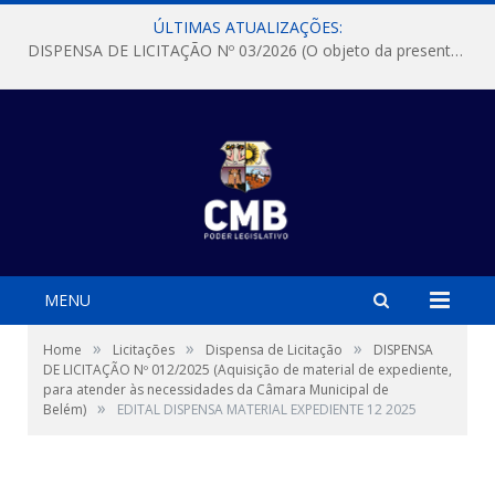
ÚLTIMAS ATUALIZAÇÕES:
DISPENSA DE LICITAÇÃO Nº 03/2026 (O objeto da presente dispensa é a escolha da proposta mais vantajosa para a aquisição, de aparelhos de ar condicionado, tipo Split, com material de instalação e fogão industrial, conforme condições, quantidades e exigências estabelecidas no termo de referencia e neste aviso de contratação direta e seus anexos)
MENU
»
»
»
Home
Licitações
Dispensa de Licitação
DISPENSA
DE LICITAÇÃO Nº 012/2025 (Aquisição de material de expediente,
para atender às necessidades da Câmara Municipal de
»
Belém)
EDITAL DISPENSA MATERIAL EXPEDIENTE 12 2025