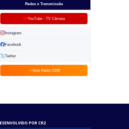
Redes e Transmissão
YouTube - TV Câmara
Instagram
Facebook
Twitter
Web Rádio CMB
ESENVOLVIDO POR CR2