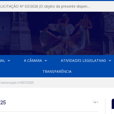
DISPENSA DE LICITAÇÃO Nº 03/2026 (O objeto da presente dispensa é a escolha da proposta mais vantajosa para a aquisição, de aparelhos de ar condicionado, tipo Split, com material de instalação e fogão industrial, conforme condições, quantidades e exigências estabelecidas no termo de referencia e neste aviso de contratação direta e seus anexos)
IAL
A CÂMARA
ATIVIDADES LEGISLATIVAS
TRANSPARÊNCIA
 Convocação nº007/2025
025
0