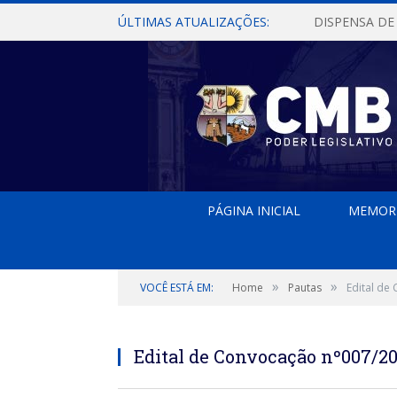
ÚLTIMAS ATUALIZAÇÕES:
PÁGINA INICIAL
MEMOR
»
»
VOCÊ ESTÁ EM:
Home
Pautas
Edital de
Edital de Convocação nº007/2