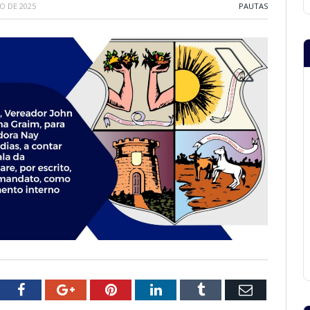
O DE 2025
PAUTAS
tter
Facebook
Google+
Pinterest
LinkedIn
Tumblr
Email