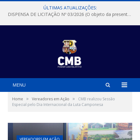
ÚLTIMAS ATUALIZAÇÕES:
DISPENSA DE LICITAÇÃO Nº 03/2026 (O objeto da presente dispensa é a escolha da proposta mais vantajosa para a aquisição, de aparelhos de ar condicionado, tipo Split, com material de instalação e fogão industrial, conforme condições, quantidades e exigências estabelecidas no termo de referencia e neste aviso de contratação direta e seus anexos)
MENU
»
»
Home
Vereadores em Ação
CMB realizou Sessão
Especial pelo Dia Internacional da Luta Camponesa
VEREADORES EM AÇÃO