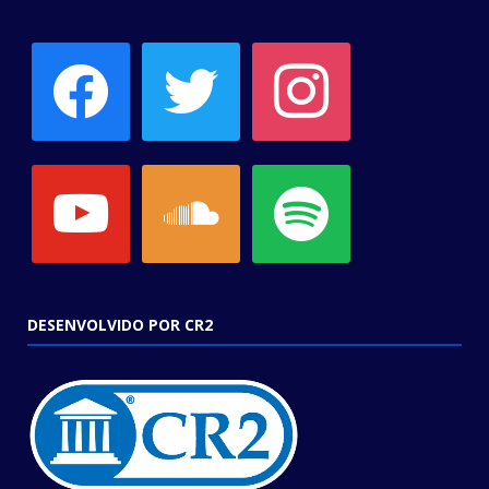
facebook
twitter
instagram
youtube
soundcloud
spotify
DESENVOLVIDO POR CR2