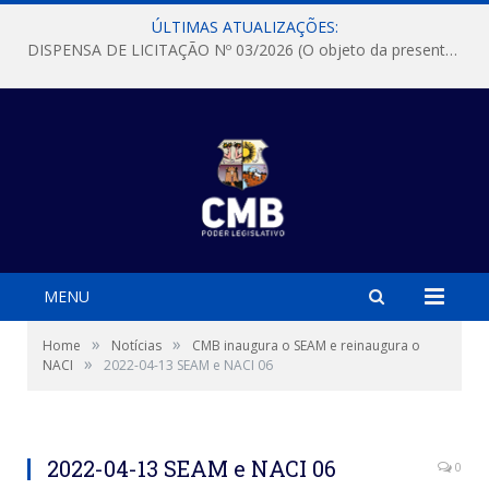
ÚLTIMAS ATUALIZAÇÕES:
DISPENSA DE LICITAÇÃO Nº 03/2026 (O objeto da presente dispensa é a escolha da proposta mais vantajosa para a aquisição, de aparelhos de ar condicionado, tipo Split, com material de instalação e fogão industrial, conforme condições, quantidades e exigências estabelecidas no termo de referencia e neste aviso de contratação direta e seus anexos)
MENU
»
»
Home
Notícias
CMB inaugura o SEAM e reinaugura o
»
NACI
2022-04-13 SEAM e NACI 06
2022-04-13 SEAM e NACI 06
0