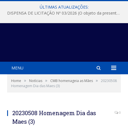
ÚLTIMAS ATUALIZAÇÕES:
DISPENSA DE LICITAÇÃO Nº 03/2026 (O objeto da presente dispensa é a escolha da proposta mais vantajosa para a aquisição, de aparelhos de ar condicionado, tipo Split, com material de instalação e fogão industrial, conforme condições, quantidades e exigências estabelecidas no termo de referencia e neste aviso de contratação direta e seus anexos)
MENU
»
»
»
Home
Notícias
CMB homenageia as Mães
20230508
Homenagem Dia das Maes (3)
20230508 Homenagem Dia das
0
Maes (3)