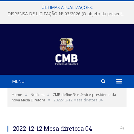
ÚLTIMAS ATUALIZAÇÕES:
DISPENSA DE LICITAÇÃO Nº 03/2026 (O objeto da presente dispensa é a escolha da proposta mais vantajosa para a aquisição, de aparelhos de ar condicionado, tipo Split, com material de instalação e fogão industrial, conforme condições, quantidades e exigências estabelecidas no termo de referencia e neste aviso de contratação direta e seus anexos)
MENU
»
»
Home
Notícias
CMB define 3º e 4º vice-presidente da
»
nova Mesa Diretora
2022-12-12 Mesa diretora 04
Dona Neves, Lulu das Comunidades
2022-12-12 Mesa diretora 04
0