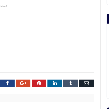
E 2023
tter
Facebook
Google+
Pinterest
LinkedIn
Tumblr
Email