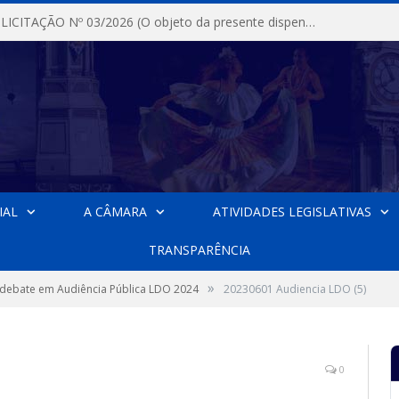
DISPENSA DE LICITAÇÃO Nº 03/2026 (O objeto da presente dispensa é a escolha da proposta mais vantajosa para a aquisição, de aparelhos de ar condicionado, tipo Split, com material de instalação e fogão industrial, conforme condições, quantidades e exigências estabelecidas no termo de referencia e neste aviso de contratação direta e seus anexos)
IAL
A CÂMARA
ATIVIDADES LEGISLATIVAS
TRANSPARÊNCIA
»
debate em Audiência Pública LDO 2024
20230601 Audiencia LDO (5)
0