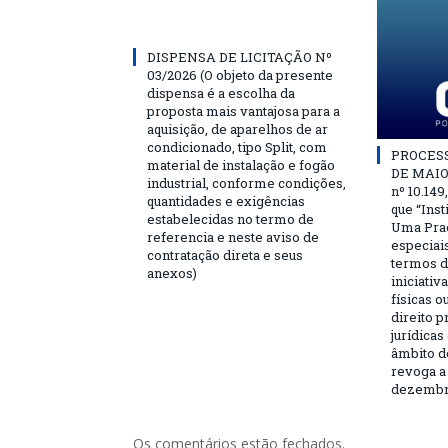
DISPENSA DE LICITAÇÃO Nº
03/2026 (O objeto da presente
dispensa é a escolha da
proposta mais vantajosa para a
aquisição, de aparelhos de ar
condicionado, tipo Split, com
PROCESSO
material de instalação e fogão
DE MAIO 
industrial, conforme condições,
nº 10.149
quantidades e exigências
que “Ins
estabelecidas no termo de
Uma Praç
referencia e neste aviso de
especiai
contratação direta e seus
termos d
anexos)
iniciativ
físicas o
direito 
jurídicas
âmbito d
revoga a 
dezembro
Os comentários estão fechados.