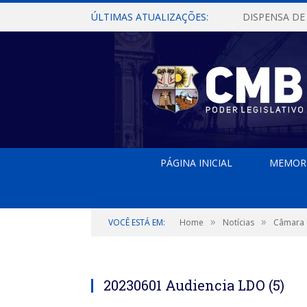
ÚLTIMAS ATUALIZAÇÕES:
PÁGINA INICIAL
MEMOR
»
»
VOCÊ ESTÁ EM:
Home
Notícias
Câmara 
20230601 Audiencia LDO (5)