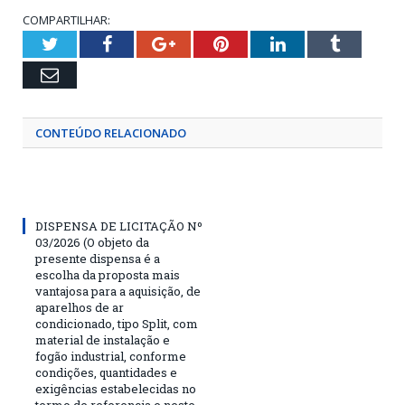
COMPARTILHAR:
Twitter
Facebook
Google+
Pinterest
LinkedIn
Tumblr
Email
CONTEÚDO RELACIONADO
DISPENSA DE LICITAÇÃO Nº
03/2026 (O objeto da
presente dispensa é a
escolha da proposta mais
vantajosa para a aquisição, de
aparelhos de ar
condicionado, tipo Split, com
material de instalação e
fogão industrial, conforme
condições, quantidades e
exigências estabelecidas no