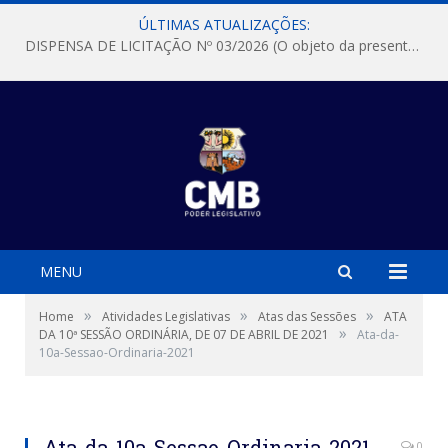
ÚLTIMAS ATUALIZAÇÕES:
DISPENSA DE LICITAÇÃO Nº 03/2026 (O objeto da presente dispensa é a escolha da proposta mais vantajosa para a aquisição, de aparelhos de ar condicionado, tipo Split, com material de instalação e fogão industrial, conforme condições, quantidades e exigências estabelecidas no termo de referencia e neste aviso de contratação direta e seus anexos)
MENU
»
»
»
Home
Atividades Legislativas
Atas das Sessões
ATA
»
DA 10ª SESSÃO ORDINÁRIA, DE 07 DE ABRIL DE 2021
Ata-da-
10a-Sessao-Ordinaria-2021
Ata-da-10a-Sessao-Ordinaria-2021
0