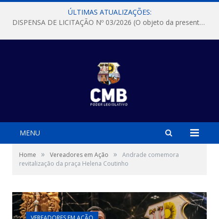
ÚLTIMAS ATUALIZAÇÕES:
DISPENSA DE LICITAÇÃO Nº 03/2026 (O objeto da presente dispensa é a escolha da proposta mais vantajosa para a aquisição, de aparelhos de ar condicionado, tipo Split, com material de instalação e fogão industrial, conforme condições, quantidades e exigências estabelecidas no termo de referencia e neste aviso de contratação direta e seus anexos)
MENU
»
»
Home
Vereadores em Ação
Andrade comemora
revitalização da praça Helena Coutinho
VEREADORES EM AÇÃO