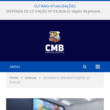
ÚLTIMAS ATUALIZAÇÕES:
DISPENSA DE LICITAÇÃO Nº 03/2026 (O objeto da presente dispensa é a escolha da proposta mais vantajosa para a aquisição, de aparelhos de ar condicionado, tipo Split, com material de instalação e fogão industrial, conforme condições, quantidades e exigências estabelecidas no termo de referencia e neste aviso de contratação direta e seus anexos)
MENU
»
»
Home
Notícias
Vereadores debatem tragédia de
Aracruz