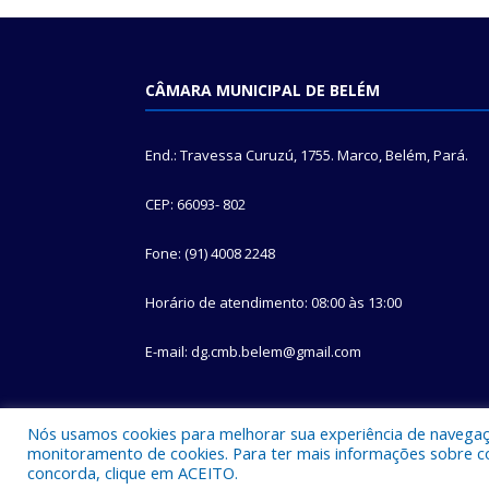
CÂMARA MUNICIPAL DE BELÉM
End.: Travessa Curuzú, 1755. Marco, Belém, Pará.
CEP: 66093- 802
Fone: (91) 4008 2248
Horário de atendimento: 08:00 às 13:00
E-mail: dg.cmb.belem@gmail.com
Nós usamos cookies para melhorar sua experiência de navegação
monitoramento de cookies. Para ter mais informações sobre como
concorda, clique em ACEITO.