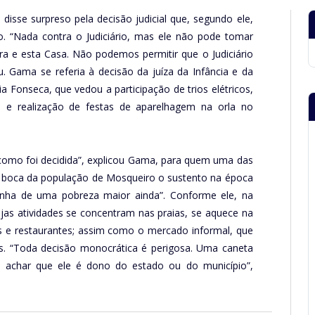
disse surpreso pela decisão judicial que, segundo ele,
ro. “Nada contra o Judiciário, mas ele não pode tomar
ra e esta Casa. Não podemos permitir que o Judiciário
. Gama se referia à decisão da juíza da Infância e da
ia Fonseca, que vedou a participação de trios elétricos,
ol e realização de festas de aparelhagem na orla no
como foi decidida”, explicou Gama, para quem uma das
da boca da população de Mosqueiro o sustento na época
linha de uma pobreza maior ainda”. Conforme ele, na
ujas atividades se concentram nas praias, se aquece na
es e restaurantes; assim como o mercado informal, que
s. “Toda decisão monocrática é perigosa. Uma caneta
e achar que ele é dono do estado ou do município”,