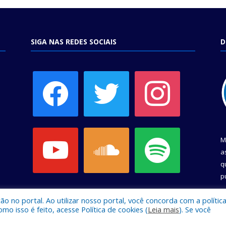
SIGA NAS REDES SOCIAIS
D
facebook
twitter
instagram
youtube
soundcloud
spotify
M
a
q
p
C
 no portal. Ao utilizar nosso portal, você concorda com a polític
 isso é feito, acesse Política de cookies (
Leia mais
). Se você