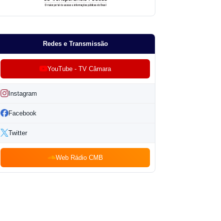
Redes e Transmissão
YouTube - TV Câmara
Instagram
Facebook
Twitter
Web Rádio CMB