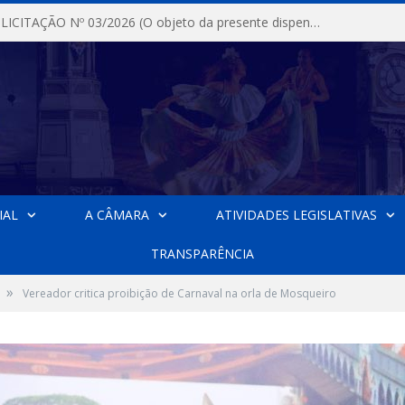
DISPENSA DE LICITAÇÃO Nº 03/2026 (O objeto da presente dispensa é a escolha da proposta mais vantajosa para a aquisição, de aparelhos de ar condicionado, tipo Split, com material de instalação e fogão industrial, conforme condições, quantidades e exigências estabelecidas no termo de referencia e neste aviso de contratação direta e seus anexos)
IAL
A CÂMARA
ATIVIDADES LEGISLATIVAS
TRANSPARÊNCIA
»
Vereador critica proibição de Carnaval na orla de Mosqueiro