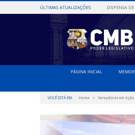
ÚLTIMAS ATUALIZAÇÕES:
PÁGINA INICIAL
MEMOR
»
VOCÊ ESTÁ EM:
Home
Vereadores em Ação