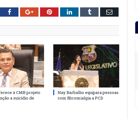
tter
Facebook
Google+
Pinterest
LinkedIn
Tumblr
Email
ferece à CMB projeto
Nay Barbalho equipara pessoas
nção a suicídio de
com fibromialgia a PCD