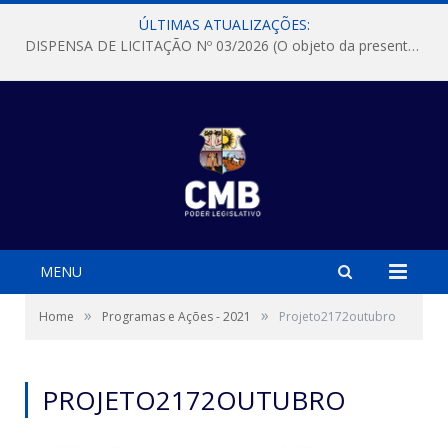
ÚLTIMAS ATUALIZAÇÕES:
DISPENSA DE LICITAÇÃO Nº 03/2026 (O objeto da presente dispensa é a escolha da proposta mais vantajosa para a aquisição, de aparelhos de ar condicionado, tipo Split, com material de instalação e fogão industrial, conforme condições, quantidades e exigências estabelecidas no termo de referencia e neste aviso de contratação direta e seus anexos)
MENU
»
»
Home
Programas e Ações - 2021
Projeto2172outubro
PROJETO2172OUTUBRO