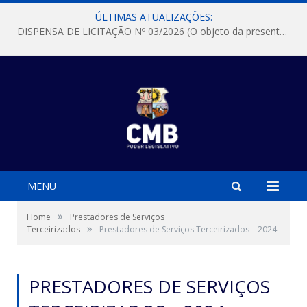
ÚLTIMAS ATUALIZAÇÕES:
DISPENSA DE LICITAÇÃO Nº 03/2026 (O objeto da presente dispensa é a escolha da proposta mais vantajosa para a aquisição, de aparelhos de ar condicionado, tipo Split, com material de instalação e fogão industrial, conforme condições, quantidades e exigências estabelecidas no termo de referencia e neste aviso de contratação direta e seus anexos)
MENU
»
Home
Prestadores de Serviços
»
Terceirizados
Prestadores de Serviços Terceirizados – 2024
PRESTADORES DE SERVIÇOS