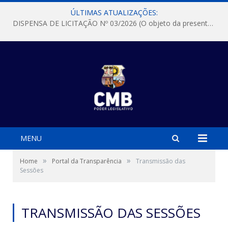
ÚLTIMAS ATUALIZAÇÕES:
DISPENSA DE LICITAÇÃO Nº 03/2026 (O objeto da presente dispensa é a escolha da proposta mais vantajosa para a aquisição, de aparelhos de ar condicionado, tipo Split, com material de instalação e fogão industrial, conforme condições, quantidades e exigências estabelecidas no termo de referencia e neste aviso de contratação direta e seus anexos)
MENU
»
»
Home
Portal da Transparência
Transmissão das
Sessões
TRANSMISSÃO DAS SESSÕES