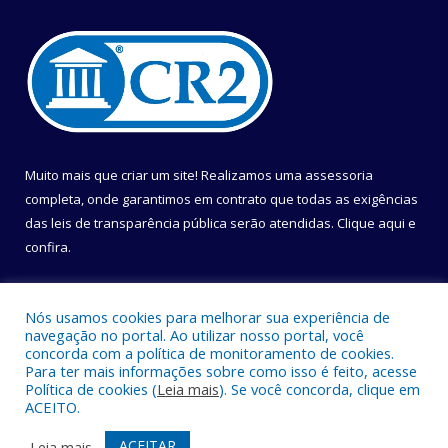
Muito mais que criar um site! Realizamos uma assessoria
completa, onde garantimos em contrato que todas as exigências
das leis de transparência pública serão atendidas. Clique aqui e
confira.
Conheça o
Programa Nacional de Transparência
Nós usamos cookies para melhorar sua experiência de
navegação no portal. Ao utilizar nosso portal, você
concorda com a política de monitoramento de cookies.
Para ter mais informações sobre como isso é feito, acesse
Política de cookies (
Leia mais
). Se você concorda, clique em
Todos os direitos reservados a Câmara Municipal de Belém.
ACEITO.
Mapa do Site
Acessar Área Administrativa
ACEITAR
Leia mais