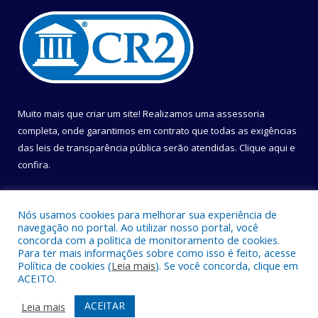
Muito mais que criar um site! Realizamos uma assessoria
completa, onde garantimos em contrato que todas as exigências
das leis de transparência pública serão atendidas. Clique aqui e
confira.
Conheça o
Programa Nacional de Transparência
Nós usamos cookies para melhorar sua experiência de
navegação no portal. Ao utilizar nosso portal, você
concorda com a política de monitoramento de cookies.
Para ter mais informações sobre como isso é feito, acesse
Política de cookies (
Leia mais
). Se você concorda, clique em
Todos os direitos reservados a Câmara Municipal de Belém.
ACEITO.
Mapa do Site
Acessar Área Administrativa
ACEITAR
Leia mais