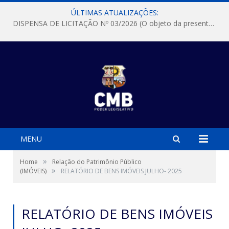
ÚLTIMAS ATUALIZAÇÕES:
DISPENSA DE LICITAÇÃO Nº 03/2026 (O objeto da presente dispensa é a escolha da proposta mais vantajosa para a aquisição, de aparelhos de ar condicionado, tipo Split, com material de instalação e fogão industrial, conforme condições, quantidades e exigências estabelecidas no termo de referencia e neste aviso de contratação direta e seus anexos)
MENU
»
Home
Relação do Patrimônio Público
»
(IMÓVEIS)
RELATÓRIO DE BENS IMÓVEIS JULHO- 2025
RELATÓRIO DE BENS IMÓVEIS