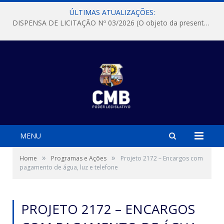
ÚLTIMAS ATUALIZAÇÕES:
DISPENSA DE LICITAÇÃO Nº 03/2026 (O objeto da presente dispensa é a escolha da proposta mais vantajosa para a aquisição, de aparelhos de ar condicionado, tipo Split, com material de instalação e fogão industrial, conforme condições, quantidades e exigências estabelecidas no termo de referencia e neste aviso de contratação direta e seus anexos)
MENU
»
»
Home
Programas e Ações
Projeto 2172 – Encargos com
pagamento de água, luz e telefone
PROJETO 2172 – ENCARGOS