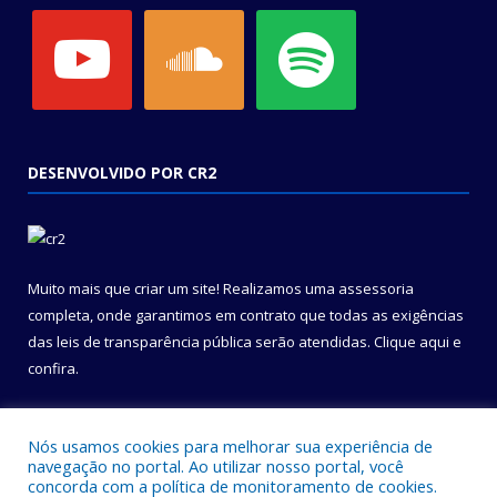
youtube
soundcloud
spotify
DESENVOLVIDO POR CR2
Muito mais que criar um site! Realizamos uma assessoria
completa, onde garantimos em contrato que todas as exigências
das leis de transparência pública serão atendidas. Clique aqui e
confira.
Conheça o
Programa Nacional de Transparência
Nós usamos cookies para melhorar sua experiência de
navegação no portal. Ao utilizar nosso portal, você
concorda com a política de monitoramento de cookies.