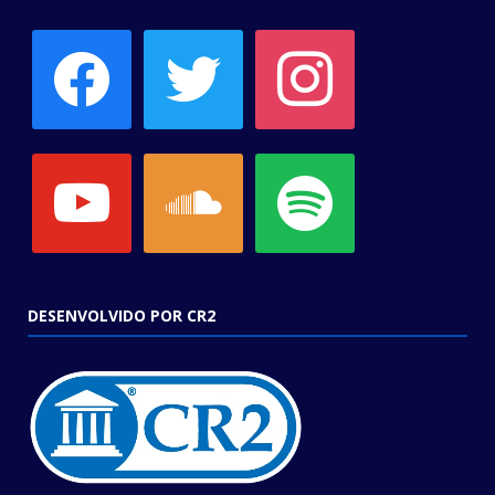
facebook
twitter
instagram
youtube
soundcloud
spotify
DESENVOLVIDO POR CR2