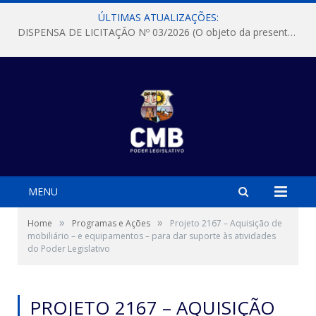
ÚLTIMAS ATUALIZAÇÕES:
DISPENSA DE LICITAÇÃO Nº 03/2026 (O objeto da presente dispensa é a escolha da proposta mais vantajosa para a aquisição, de aparelhos de ar condicionado, tipo Split, com material de instalação e fogão industrial, conforme condições, quantidades e exigências estabelecidas no termo de referencia e neste aviso de contratação direta e seus anexos)
MENU
»
»
Home
Programas e Ações
Projeto 2167 – Aquisição de
mobiliário – e equipamentos – para dar suporte às atividades
do Poder Legislativo
PROJETO 2167 – AQUISIÇÃO