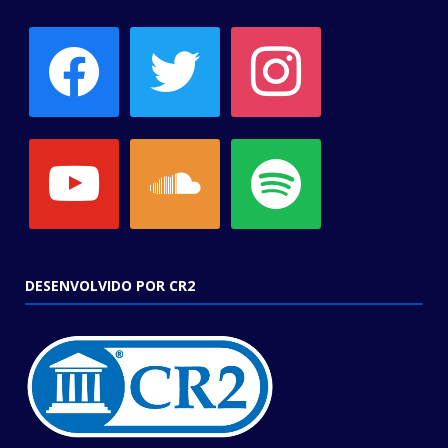
facebook
twitter
instagram
youtube
soundcloud
spotify
DESENVOLVIDO POR CR2