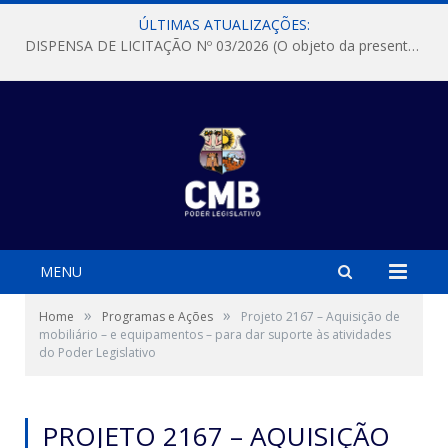
ÚLTIMAS ATUALIZAÇÕES:
DISPENSA DE LICITAÇÃO Nº 03/2026 (O objeto da presente dispensa é a escolha da proposta mais vantajosa para a aquisição, de aparelhos de ar condicionado, tipo Split, com material de instalação e fogão industrial, conforme condições, quantidades e exigências estabelecidas no termo de referencia e neste aviso de contratação direta e seus anexos)
MENU
»
»
Home
Programas e Ações
Projeto 2167 – Aquisição de
mobiliário – e equipamentos – para dar suporte às atividades
do Poder Legislativo
PROJETO 2167 – AQUISIÇÃO