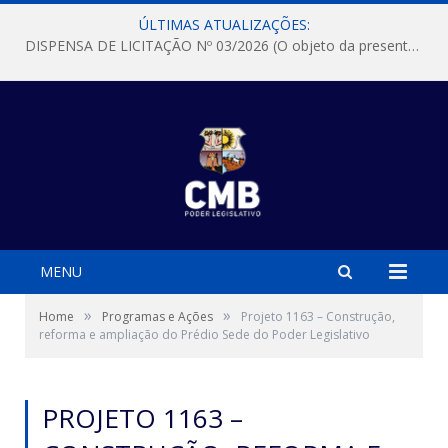
ÚLTIMAS ATUALIZAÇÕES:
DISPENSA DE LICITAÇÃO Nº 03/2026 (O objeto da presente dispensa é a escolha da proposta mais vantajosa para a aquisição, de aparelhos de ar condicionado, tipo Split, com material de instalação e fogão industrial, conforme condições, quantidades e exigências estabelecidas no termo de referencia e neste aviso de contratação direta e seus anexos)
MENU
»
»
Home
Programas e Ações
Projeto 1163 – Construção,
reforma e ampliação do Prédio Sede do Poder Legislativo
PROJETO 1163 –