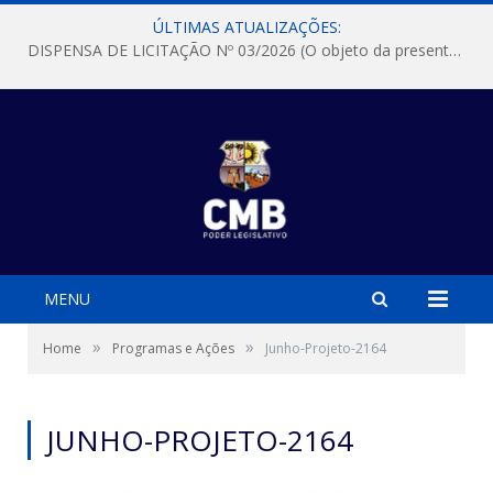
ÚLTIMAS ATUALIZAÇÕES:
DISPENSA DE LICITAÇÃO Nº 03/2026 (O objeto da presente dispensa é a escolha da proposta mais vantajosa para a aquisição, de aparelhos de ar condicionado, tipo Split, com material de instalação e fogão industrial, conforme condições, quantidades e exigências estabelecidas no termo de referencia e neste aviso de contratação direta e seus anexos)
MENU
»
»
Home
Programas e Ações
Junho-Projeto-2164
JUNHO-PROJETO-2164