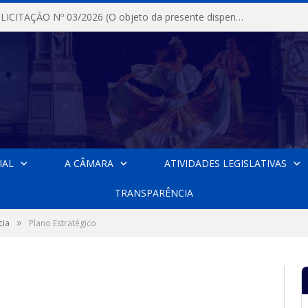
DISPENSA DE LICITAÇÃO Nº 03/2026 (O objeto da presente dispensa é a escolha da proposta mais vantajosa para a aquisição, de aparelhos de ar condicionado, tipo Split, com material de instalação e fogão industrial, conforme condições, quantidades e exigências estabelecidas no termo de referencia e neste aviso de contratação direta e seus anexos)
IAL
A CÂMARA
ATIVIDADES LEGISLATIVAS
TRANSPARÊNCIA
»
cia
Plano Estratégico