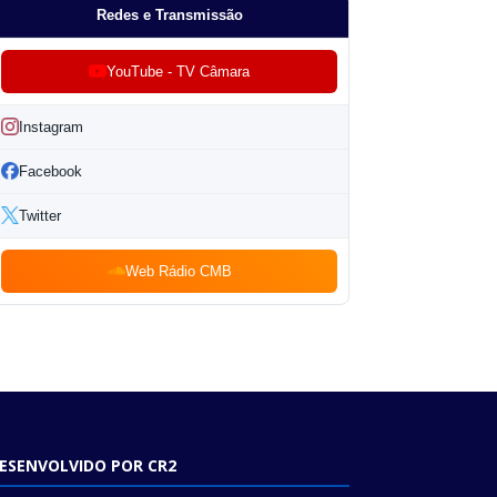
Redes e Transmissão
YouTube - TV Câmara
Instagram
Facebook
Twitter
Web Rádio CMB
ESENVOLVIDO POR CR2