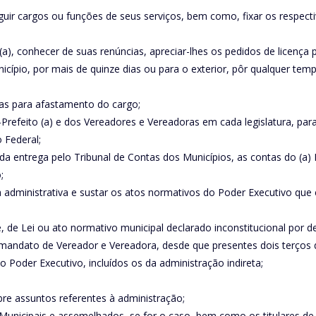
tinguir cargos ou funções de seus serviços, bem como, fixar os resp
to (a), conhecer de suas renúncias, apreciar-lhes os pedidos de licen
cípio, por mais de quinze dias ou para o exterior, pôr qualquer temp
ras para afastamento do cargo;
ce-Prefeito (a) e dos Vereadores e Vereadoras em cada legislatura, pa
ão Federal;
s da entrega pelo Tribunal de Contas dos Municípios, as contas do (a)
;
ia administrativa e sustar os atos normativos do Poder Executivo q
de Lei ou ato normativo municipal declarado inconstitucional por dec
 mandato de Vereador e Vereadora, desde que presentes dois terços 
 do Poder Executivo, incluídos os da administração indireta;
sobre assuntos referentes à administração;
as) Municipais e assemelhados, se for o caso, bem como os titulares 