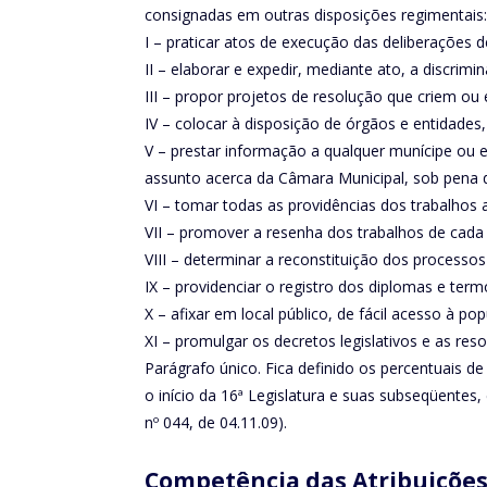
consignadas em outras disposições regimentais:
I – praticar atos de execução das deliberações 
II – elaborar e expedir, mediante ato, a discri
III – propor projetos de resolução que criem ou
IV – colocar à disposição de órgãos e entidades,
V – prestar informação a qualquer munícipe ou e
assunto acerca da Câmara Municipal, sob pena d
VI – tomar todas as providências dos trabalhos a
VII – promover a resenha dos trabalhos de cada
VIII – determinar a reconstituição dos processo
IX – providenciar o registro dos diplomas e te
X – afixar em local público, de fácil acesso à p
XI – promulgar os decretos legislativos e as reso
Parágrafo único. Fica definido os percentuais d
o início da 16ª Legislatura e suas subseqüentes
nº 044, de 04.11.09).
Competência das Atribuições 