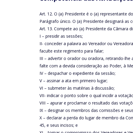
Art. 12. O (a) Presidente é o (a) representante d
Parágrafo único. O (a) Presidente designará as 
Art. 13. Compete ao (a) Presidente da Câmara diri
I – presidir as sessões;
II- conceder a palavra ao Vereador ou Vereador
faculte este regimento para falar;
III – advertir o orador ou oradora, retirando-lh
falte com a devida consideração ao Poder, à Me
IV – despachar o expediente da sessão;
V – assinar a ata em primeiro lugar;
VI – submeter às matérias à discussão;
VII- indicar o ponto sobre o qual incidir a votação
VIII – apurar e proclamar o resultado das votaçõ
IX – designar os membros das comissões e seus s
X – declarar a perda do lugar de membro da Comi
45, e seus incisos; e
XI – tomar o compromisso dos Vereadores e Ve