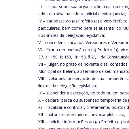
III – dispor sobre sua organização, criar ou ex
administrativa na esfera judicial e extra-judicial;
IV – dar posse ao (a) Prefeito (a) e Vice-Prefei
particulares, bem como para se ausentar do Muni
dos limites da delegação legislativa;
V – conceder licença aos Vereadores e Vereado
VI – fixar a remuneração do (a) Prefeito (a), Vi
37, XI; 150, II; 153, III; 153, § 2º, I, da Constituiç
VII – julgar, no prazo de noventa dias, contado
Municipal de Belém, ao término de seu mandato
VIII – zelar pela preservação de sua competênc
limites da delegação legislativa;
IX – suspender a execução, no todo ou em parte, 
X – declarar perda ou suspensão temporária de
XI – fiscalizar e controlar, diretamente, os atos
XII – autorizar referendo e convocar plebiscito;
XIII – solicitar informações ao (a) Prefeito (a) 
XIV – convocar o (a) Prefeito (a), Secretário (