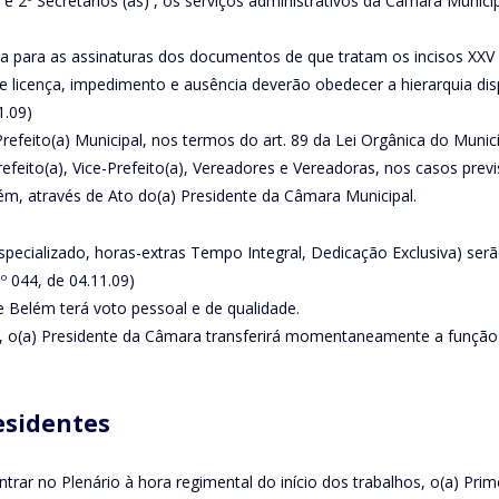
º e 2º Secretários (as) , os serviços administrativos da Câmara Munici
va para as assinaturas dos documentos de que tratam os incisos XXV e 
 licença, impedimento e ausência deverão obedecer a hierarquia dis
1.09)
Prefeito(a) Municipal, nos termos do art. 89 da Lei Orgânica do Munic
feito(a), Vice-Prefeito(a), Vereadores e Vereadoras, nos casos previs
lém, através de Ato do(a) Presidente da Câmara Municipal.
specializado, horas-extras Tempo Integral, Dedicação Exclusiva) serã
º 044, de 04.11.09)
e Belém terá voto pessoal e de qualidade.
o, o(a) Presidente da Câmara transferirá momentaneamente a função a
esidentes
rar no Plenário à hora regimental do início dos trabalhos, o(a) Primei