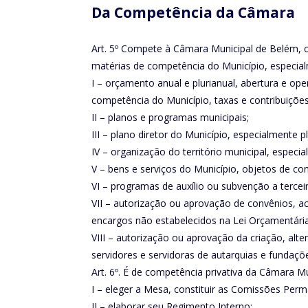
Da Competência da Câmara
Art. 5º Compete à Câmara Municipal de Belém, com
matérias de competência do Município, especia
I – orçamento anual e plurianual, abertura e ope
competência do Município, taxas e contribuições
II – planos e programas municipais;
III – plano diretor do Município, especialmente
IV – organização do território municipal, especi
V – bens e serviços do Município, objetos de c
VI – programas de auxílio ou subvenção a terceir
VII – autorização ou aprovação de convênios, a
encargos não estabelecidos na Lei Orçamentária
VIII – autorização ou aprovação da criação, alt
servidores e servidoras de autarquias e fundaçõ
Art. 6º. É de competência privativa da Câmara Mu
I – eleger a Mesa, constituir as Comissões Perma
II – elaborar seu Regimento Interno;