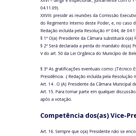
XXVI – dirigir e inspecionar, juntamente com o 1
04.11.09)
XXVIII. presidir as reuniões da Comissão Executi
do Regimento Interno deste Poder, e, no caso de
Redação incluída pela Resolução nº 044, de 04.1
§ 1º O(a) Presidente da Câmara substituirá o(a) 
§ 2º Será declarada a perda do mandato do(a) Pre
V do art. 50 da Lei Orgânica do Município de Be
§ 3º As gratificações eventuais como: (Técnico E
Presidência. .( Redação incluída pela Resolução n
Art. 14 . O (A) Presidente da Câmara Municipal d
Art. 15. Para tomar parte em qualquer discussã
após a votação.
Competência dos(as) Vice-Pr
Art. 16. Sempre que o(a) Presidente não se encont