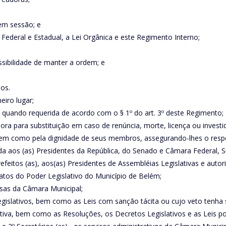
 em sessão; e
s Federal e Estadual, a Lei Orgânica e este Regimento Interno;
ssibilidade de manter a ordem; e
ios.
eiro lugar;
a, quando requerida de acordo com o § 1º do art. 3º deste Regimento;
ora para substituição em caso de renúncia, morte, licença ou investid
 bem como pela dignidade de seus membros, assegurando-lhes o respei
da aos (as) Presidentes da República, do Senado e Câmara Federal, Su
efeitos (as), aos(as) Presidentes de Assembléias Legislativas e aut
atos do Poder Legislativo do Município de Belém;
esas da Câmara Municipal;
gislativos, bem como as Leis com sanção tácita ou cujo veto tenha si
utiva, bem como as Resoluções, os Decretos Legislativos e as Leis p