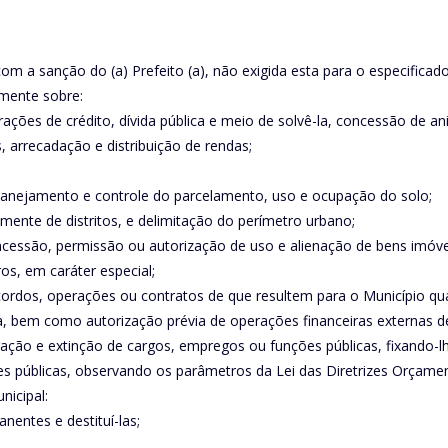
 a sanção do (a) Prefeito (a), não exigida esta para o especificado n
lmente sobre:
rações de crédito, dívida pública e meio de solvê-la, concessão de ani
, arrecadação e distribuição de rendas;
 planejamento e controle do parcelamento, uso e ocupação do solo;
almente de distritos, e delimitação do perímetro urbano;
oncessão, permissão ou autorização de uso e alienação de bens imóve
os, em caráter especial;
cordos, operações ou contratos de que resultem para o Município qu
, bem como autorização prévia de operações financeiras externas de
eração e extinção de cargos, empregos ou funções públicas, fixando-lh
es públicas, observando os parâmetros da Lei das Diretrizes Orçamen
nicipal:
nentes e destituí-las;