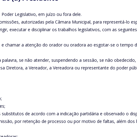
o Poder Legislativo, em juízo ou fora dele.
comissões, autorizadas pela Câmara Municipal, para representá-lo es
gir, executar e disciplinar os trabalhos legislativos, com as seguintes
a e chamar a atenção do orador ou oradora ao esgotar-se o tempo d
e a palavra, se não atender, suspendendo a sessão, se não obedecido,
sa Diretora, a Vereador, a Vereadora ou representante do poder públ
;
es;
ubstitutos de acordo com a indicação partidária e observado o dispo
ssão, por retenção de processo ou por motivo de faltas, além dos li
readoras;