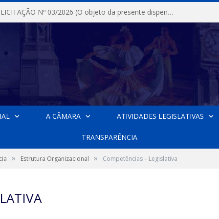
DISPENSA DE LICITAÇÃO Nº 03/2026 (O objeto da presente dispensa é a escolha da proposta mais vantajosa para a aquisição, de aparelhos de ar condicionado, tipo Split, com material de instalação e fogão industrial, conforme condições, quantidades e exigências estabelecidas no termo de referencia e neste aviso de contratação direta e seus anexos)
IAL
A CÂMARA
ATIVIDADES LEGISLATIVAS
TRANSPARÊNCIA
»
»
cia
Estrutura Organizacional
Competências – Legislativa
LATIVA