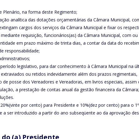
de Plenário, na forma deste Regimento;
minação analítica das dotações orçamentárias da Câmara Municipal, co
 extingam cargos dos serviços da Câmara Municipal e fixar os respec
 mediante requisição, funcionários(as) da Câmara Municipal, com ou s
ntidade em prazo máximo de trinta dias, a contar da data do recebi
e responsabilidade;
dministrativos;
 período legislativo, para dar conhecimento à Câmara Municipal na ú
s extraviados ou retidos indevidamente além dos prazos regimentais, 
rmo de posse dos Vereadores e Vereadoras, em livros especiais, assi
opulação, a prestação de contas anual da gestão financeira da Câmara;
luções.
e 20%(vinte por cento) para Presidente e 10%(dez por cento) para o 1
, e a ser introduzido a partir do ano subseqüente ao da aprovação de
do (a) Presidente