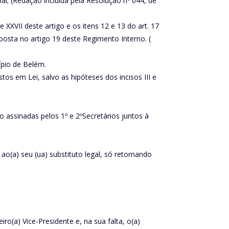
pal; (Redação incluída pela Resolução nº 044, de
XXVII deste artigo e os itens 12 e 13 do art. 17
posta no artigo 19 deste Regimento Interno. (
ípio de Belém.
tos em Lei, salvo as hipóteses dos incisos III e
o assinadas pelos 1º e 2ºSecretários juntos à
o(a) seu (ua) substituto legal, só retornando
ro(a) Vice-Presidente e, na sua falta, o(a)