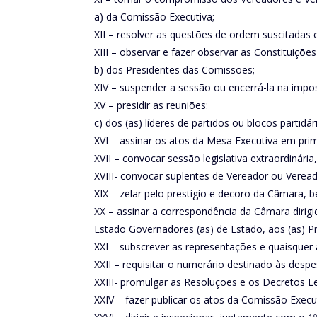
a) da Comissão Executiva;
XII – resolver as questões de ordem suscitadas
XIII – observar e fazer observar as Constituiçõe
b) dos Presidentes das Comissões;
XIV – suspender a sessão ou encerrá-la na impo
XV – presidir as reuniões:
c) dos (as) líderes de partidos ou blocos partidár
XVI – assinar os atos da Mesa Executiva em prim
XVII – convocar sessão legislativa extraordinári
XVIII- convocar suplentes de Vereador ou Veread
XIX – zelar pelo prestígio e decoro da Câmara,
XX – assinar a correspondência da Câmara dirigi
Estado Governadores (as) de Estado, aos (as) Pr
XXI – subscrever as representações e quaisquer 
XXII – requisitar o numerário destinado às desp
XXIII- promulgar as Resoluções e os Decretos Le
XXIV – fazer publicar os atos da Comissão Exec