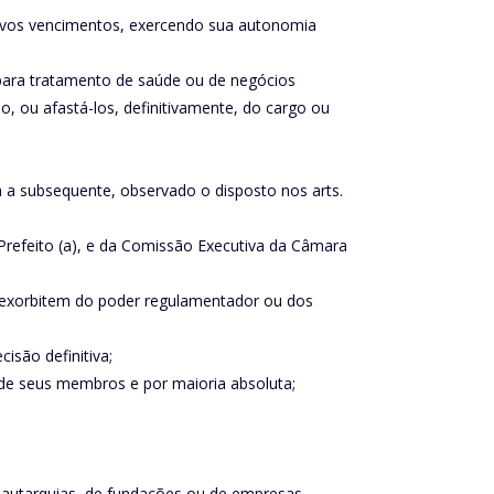
ectivos vencimentos, exercendo sua autonomia
ça para tratamento de saúde ou de negócios
o, ou afastá-los, definitivamente, do cargo ou
ra a subsequente, observado o disposto nos arts.
 Prefeito (a), e da Comissão Executiva da Câmara
ue exorbitem do poder regulamentador ou dos
isão definitiva;
de seus membros e por maioria absoluta;
de autarquias, de fundações ou de empresas