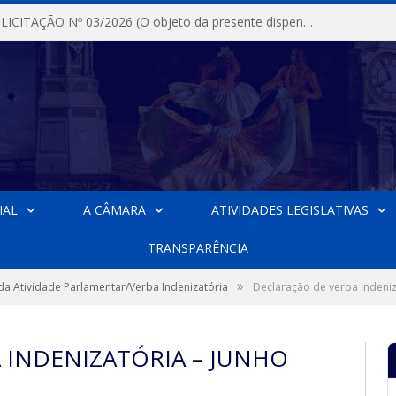
DISPENSA DE LICITAÇÃO Nº 03/2026 (O objeto da presente dispensa é a escolha da proposta mais vantajosa para a aquisição, de aparelhos de ar condicionado, tipo Split, com material de instalação e fogão industrial, conforme condições, quantidades e exigências estabelecidas no termo de referencia e neste aviso de contratação direta e seus anexos)
IAL
A CÂMARA
ATIVIDADES LEGISLATIVAS
TRANSPARÊNCIA
»
 da Atividade Parlamentar/Verba Indenizatória
Declaração de verba indeniz
 INDENIZATÓRIA – JUNHO