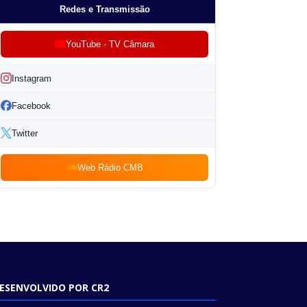
Redes e Transmissão
YouTube - TV Câmara
Instagram
Facebook
Twitter
Web Rádio CMB
ESENVOLVIDO POR CR2