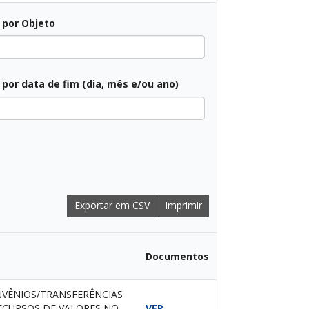
r por Objeto
r por data de fim (dia, mês e/ou ano)
Exportar em CSV
Imprimir
Documentos
VÊNIOS/TRANSFERÊNCIAS
ECURSOS DE VALORES NO
VER