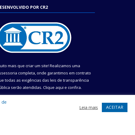
ESENVOLVIDO POR CR2
uito mais que criar um site! Realizamos uma
ssessoria completa, onde garantimos em contrato
ue todas as exigências das leis de transparência
ública serão atendidas. Clique aqui e confira.
onheça o
Programa Nacional de Transparência
a de
ACEITAR
Leia mais
te
Acessar Área Administrativa
Acessar Webmail