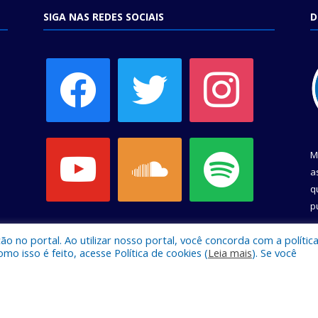
SIGA NAS REDES SOCIAIS
D
facebook
twitter
instagram
youtube
soundcloud
spotify
M
a
q
p
C
 no portal. Ao utilizar nosso portal, você concorda com a polític
 isso é feito, acesse Política de cookies (
Leia mais
). Se você
e Belém.
Mapa do Si