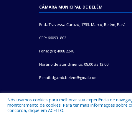
CÂMARA MUNICIPAL DE BELÉM
End.: Travessa Curuzú, 1755. Marco, Belém, Pará.
CEP: 66093- 802
Fone: (91) 4008 2248
Horário de atendimento: 08:00 às 13:00
E-mail: dg.cmb.belem@gmail.com
Nós usamos cookies para melhorar sua experiência de navegação
monitoramento de cookies. Para ter mais informações sobre como
concorda, clique em ACEITO.
Todos os direitos reservados a Câmara Municipal d