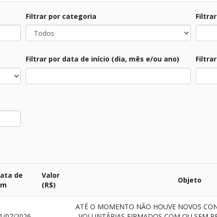
Filtrar por categoria
Filtra
Filtrar por data de início (dia, mês e/ou ano)
Filtra
ata de
Valor
Objeto
im
(R$)
ATÉ O MOMENTO NÃO HOUVE NOVOS CON
1/07/2026
-
VOLUNTÁRIAS FIRMADOS COM OU SEM R