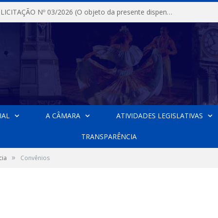
DISPENSA DE LICITAÇÃO Nº 03/2026 (O objeto da presente dispensa é a escolha da proposta mais vantajosa para a aquisição, de aparelhos de ar condicionado, tipo Split, com material de instalação e fogão industrial, conforme condições, quantidades e exigências estabelecidas no termo de referencia e neste aviso de contratação direta e seus anexos)
IAL
A CÂMARA
ATIVIDADES LEGISLATIVAS
TRANSPARÊNCIA
»
cia
Convênios