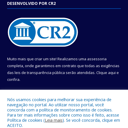
DESENVOLVIDO POR CR2
Muito mais que criar um site! Realizamos uma assessoria
completa, onde garantimos em contrato que todas as exigências
das leis de transparência pública serão atendidas. Clique aqui e
confira.
Conheça o
Programa Nacional de Transparência
Nós usamos cookies para melhorar sua experiência de
navegação no portal. Ao utilizar nosso portal, você
concorda com a política de monitoramento de cookies.
Para ter mais informações sobre como isso é feito, acesse
Política de cookies (
Leia mais
). Se você concorda, clique em
Todos os direitos reservados a Câmara Municipal de Belém.
ACEITO.