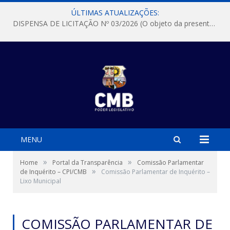
ÚLTIMAS ATUALIZAÇÕES:
DISPENSA DE LICITAÇÃO Nº 03/2026 (O objeto da presente dispensa é a escolha da proposta mais vantajosa para a aquisição, de aparelhos de ar condicionado, tipo Split, com material de instalação e fogão industrial, conforme condições, quantidades e exigências estabelecidas no termo de referencia e neste aviso de contratação direta e seus anexos)
MENU
»
»
Home
Portal da Transparência
Comissão Parlamentar
»
de Inquérito – CPI/CMB
Comissão Parlamentar de Inquérito –
Lixo Municipal
COMISSÃO PARLAMENTAR DE