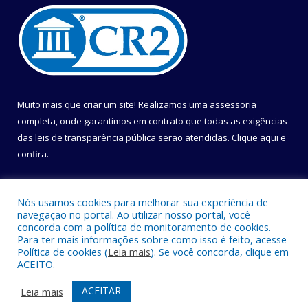
Muito mais que criar um site! Realizamos uma assessoria
completa, onde garantimos em contrato que todas as exigências
das leis de transparência pública serão atendidas. Clique aqui e
confira.
Conheça o
Programa Nacional de Transparência
Nós usamos cookies para melhorar sua experiência de
navegação no portal. Ao utilizar nosso portal, você
concorda com a política de monitoramento de cookies.
Para ter mais informações sobre como isso é feito, acesse
Política de cookies (
Leia mais
). Se você concorda, clique em
Todos os direitos reservados a Câmara Municipal de Belém.
ACEITO.
Mapa do Site
Acessar Área Administrativa
ACEITAR
Leia mais
Acessar Webmail