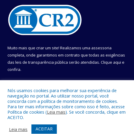
Muito mais que criar um site! Realizamos uma assessoria
completa, onde garantimos em contrato que todas as exigências
das leis de transparência pública serão atendidas. Clique aqui e
confira.
Conheça o
Programa Nacional de Transparência
Nós usamos cookies para melhorar sua experiência de
navegação no portal. Ao utilizar nosso portal, você
concorda com a política de monitoramento de cookies.
Para ter mais informações sobre como isso é feito, acesse
Política de cookies (
Leia mais
). Se você concorda, clique em
Todos os direitos reservados a Câmara Municipal de Belém.
ACEITO.
Mapa do Site
Acessar Área Administrativa
ACEITAR
Leia mais