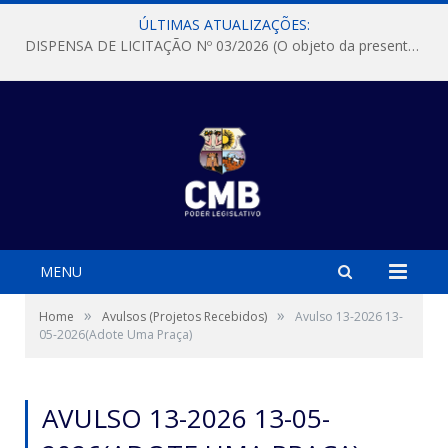
ÚLTIMAS ATUALIZAÇÕES:
DISPENSA DE LICITAÇÃO Nº 03/2026 (O objeto da presente dispensa é a escolha da proposta mais vantajosa para a aquisição, de aparelhos de ar condicionado, tipo Split, com material de instalação e fogão industrial, conforme condições, quantidades e exigências estabelecidas no termo de referencia e neste aviso de contratação direta e seus anexos)
MENU
»
»
Home
Avulsos (Projetos Recebidos)
Avulso 13-2026 13-
05-2026(Adote Uma Praça)
AVULSO 13-2026 13-05-