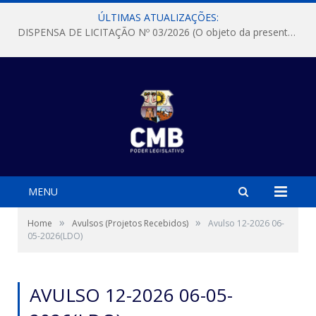
ÚLTIMAS ATUALIZAÇÕES:
DISPENSA DE LICITAÇÃO Nº 03/2026 (O objeto da presente dispensa é a escolha da proposta mais vantajosa para a aquisição, de aparelhos de ar condicionado, tipo Split, com material de instalação e fogão industrial, conforme condições, quantidades e exigências estabelecidas no termo de referencia e neste aviso de contratação direta e seus anexos)
MENU
»
»
Home
Avulsos (Projetos Recebidos)
Avulso 12-2026 06-
05-2026(LDO)
AVULSO 12-2026 06-05-