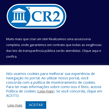
Muito mais que criar um site! Realizamos uma assessoria
completa, onde garantimos em contrato que todas as exigências
das leis de transparência pública serão atendidas. Clique aqui e
confira.
Conheça o
Programa Nacional de Transparência
Nós usamos cookies para melhorar sua experiência de
navegação no portal. Ao utilizar nosso portal, você
concorda com a política de monitoramento de cookies.
Para ter mais informações sobre como isso é feito, acesse
Política de cookies (
Leia mais
). Se você concorda, clique em
Todos os direitos reservados a Câmara Municipal de Belém.
ACEITO.
Mapa do Site
Acessar Área Administrativa
ACEITAR
Leia mais