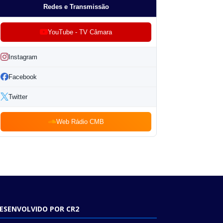
Redes e Transmissão
YouTube - TV Câmara
Instagram
Facebook
Twitter
Web Rádio CMB
ESENVOLVIDO POR CR2