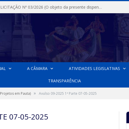
DISPENSA DE LICITAÇÃO Nº 03/2026 (O objeto da presente dispensa é a escolha da proposta mais vantajosa para a aquisição, de aparelhos de ar condicionado, tipo Split, com material de instalação e fogão industrial, conforme condições, quantidades e exigências estabelecidas no termo de referencia e neste aviso de contratação direta e seus anexos)
IAL
A CÂMARA
ATIVIDADES LEGISLATIVAS
TRANSPARÊNCIA
»
 Projetos em Pauta)
Avulso 09-2025 1ª Parte 07-05-2025
TE 07-05-2025