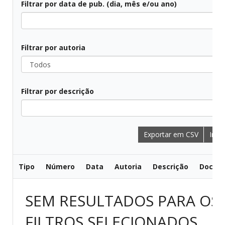
Filtrar por data de pub. (dia, mês e/ou ano)
Filtrar por autoria
Filtrar por descrição
Exportar em CSV
Impr
Tipo
Número
Data
Autoria
Descrição
Docum
SEM RESULTADOS PARA OS
FILTROS SELECIONADOS