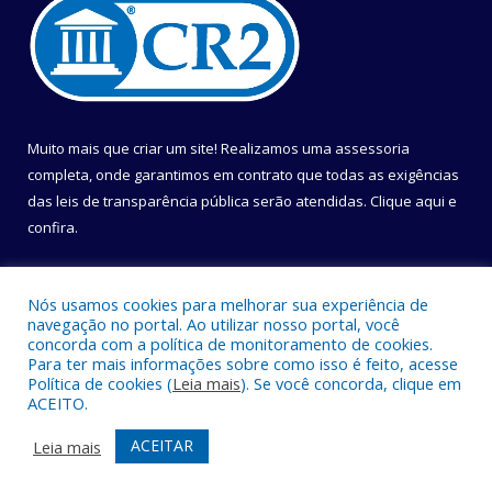
Muito mais que criar um site! Realizamos uma assessoria
completa, onde garantimos em contrato que todas as exigências
das leis de transparência pública serão atendidas. Clique aqui e
confira.
Conheça o
Programa Nacional de Transparência
Nós usamos cookies para melhorar sua experiência de
navegação no portal. Ao utilizar nosso portal, você
concorda com a política de monitoramento de cookies.
Para ter mais informações sobre como isso é feito, acesse
Política de cookies (
Leia mais
). Se você concorda, clique em
Todos os direitos reservados a Câmara Municipal de Belém.
ACEITO.
Mapa do Site
Acessar Área Administrativa
ACEITAR
Leia mais
Acessar Webmail