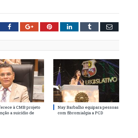
tter
Facebook
Google+
Pinterest
LinkedIn
Tumblr
Email
ferece à CMB projeto
Nay Barbalho equipara pessoas
nção a suicídio de
com fibromialgia a PCD