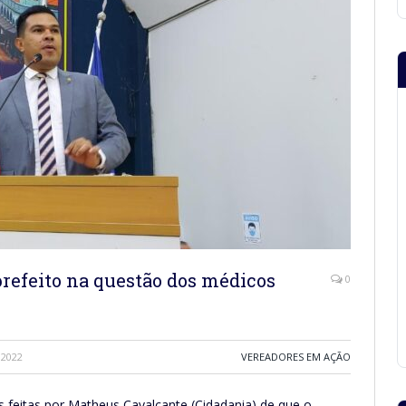
refeito na questão dos médicos
0
 2022
VEREADORES EM AÇÃO
 feitas por Matheus Cavalcante (Cidadania) de que o