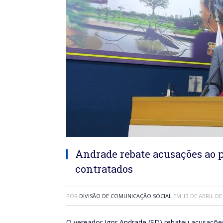
Andrade rebate acusações ao p
contratados
POR
DIVISÃO DE COMUNICAÇÃO SOCIAL
EM
13 DE ABRIL DE
O vereador Igor Andrade (SD) rebateu acusações