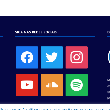
SIGA NAS REDES SOCIAIS
D
facebook
twitter
instagram
youtube
soundcloud
spotify
M
a
q
p
C
 no portal. Ao utilizar nosso portal, você concorda com a polític