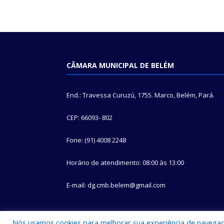
CÂMARA MUNICIPAL DE BELÉM
End.: Travessa Curuzú, 1755. Marco, Belém, Pará.
CEP: 66093- 802
Fone: (91) 4008 2248
Horário de atendimento: 08:00 às 13:00
E-mail: dg.cmb.belem@gmail.com
Nós usamos cookies para melhorar sua experiência de navegação