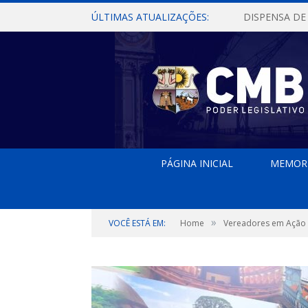
ÚLTIMAS ATUALIZAÇÕES:
PÁGINA INICIAL
MEMOR
»
VOCÊ ESTÁ EM:
Home
Vereadores em Ação