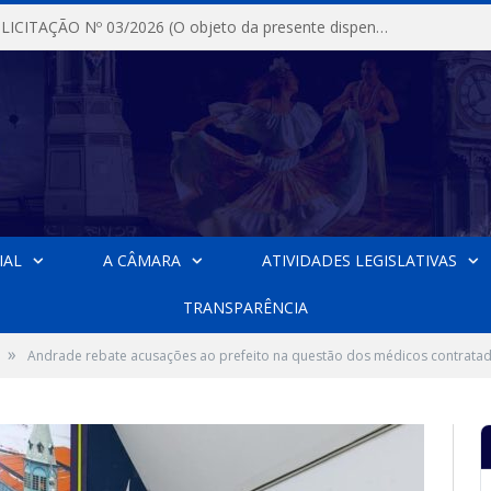
DISPENSA DE LICITAÇÃO Nº 03/2026 (O objeto da presente dispensa é a escolha da proposta mais vantajosa para a aquisição, de aparelhos de ar condicionado, tipo Split, com material de instalação e fogão industrial, conforme condições, quantidades e exigências estabelecidas no termo de referencia e neste aviso de contratação direta e seus anexos)
IAL
A CÂMARA
ATIVIDADES LEGISLATIVAS
TRANSPARÊNCIA
»
Andrade rebate acusações ao prefeito na questão dos médicos contrata